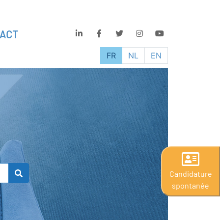
ACT
FR
NL
EN
Candidature
spontanée